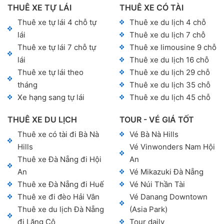
THUÊ XE TỰ LÁI
THUÊ XE CÓ TÀI
Thuê xe tự lái 4 chỗ tự
Thuê xe du lịch 4 chỗ
lái
Thuê xe du lịch 7 chỗ
Thuê xe tự lái 7 chỗ tự
Thuê xe limousine 9 chỗ
lái
Thuê xe du lịch 16 chỗ
Thuê xe tự lái theo
Thuê xe du lịch 29 chỗ
tháng
Thuê xe du lịch 35 chỗ
Xe hạng sang tự lái
Thuê xe du lịch 45 chỗ
THUÊ XE DU LỊCH
TOUR - VÉ GIÁ TỐT
Thuê xe có tài đi Bà Nà
Vé Bà Nà Hills
Hills
Vé Vinwonders Nam Hội
Thuê xe Đà Nẵng đi Hội
An
An
Vé Mikazuki Đà Nẵng
Thuê xe Đà Nẵng đi Huế
Vé Núi Thần Tài
Thuê xe đi đèo Hải Vân
Vé Danang Downtown
Thuê xe du lịch Đà Nẵng
(Asia Park)
đi Lăng Cô
Tour daily