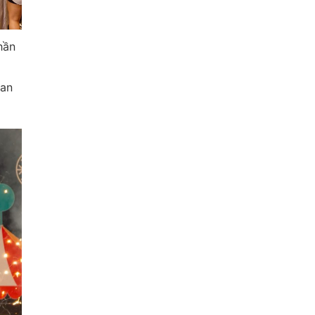
hần
lan