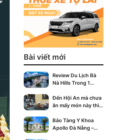
Bài viết mới
Review Du Lịch Bà
Nà Hills Trong 1
Ngày – Đi Đâu, Chơi
Gì, Cần Biết Gì Trước
Đến Hội An mà chưa
Khi Lên Bà Nà Hills
ăn mấy món này thì
coi như chưa đến
Bảo Tàng Y Khoa
Apollo Đà Nẵng –
Điểm Tham Quan