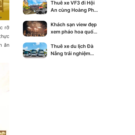
Mới Lạ Đang Hot
Thuê xe VF3 đi Hội
2026
An cùng Hoàng Phú
An
Khách sạn view đẹp
c rỡ
xem pháo hoa quốc
thực
tế Đà Nẵng DIFF
n ăn
2026
Thuê xe du lịch Đà
Nẵng trải nghiệm
hành trình trọn vẹn
cùng Hoàng Phú An