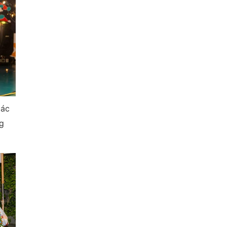
các
ng