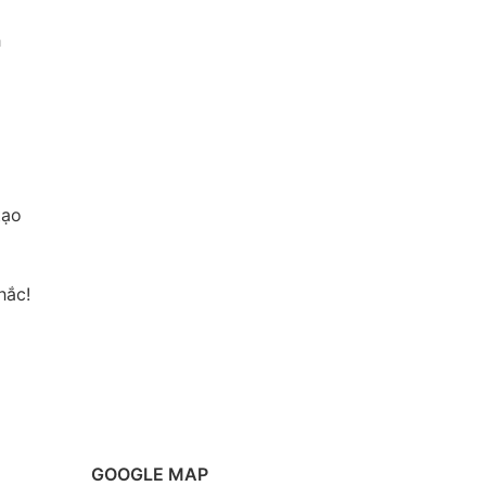
h
tạo
hắc!
GOOGLE MAP