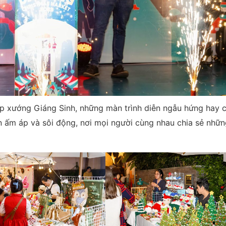
p xướng Giáng Sinh, những màn trình diễn ngẫu hứng hay 
n ấm áp và sôi động, nơi mọi người cùng nhau chia sẻ nhữ