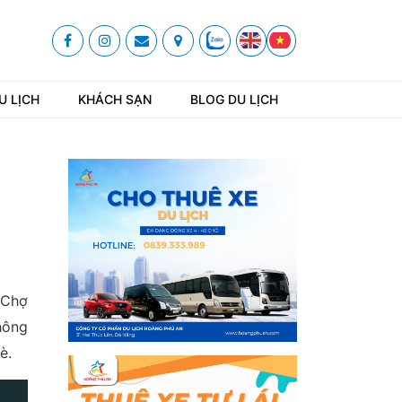
U LỊCH
KHÁCH SẠN
BLOG DU LỊCH
 Chợ
hông
è.